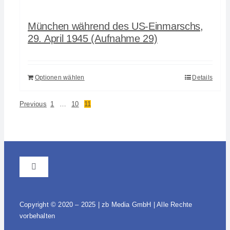
München während des US-Einmarschs,
29. April 1945 (Aufnahme 29)
Optionen wählen
Details
Previous
1
…
10
11
Toggle
Navigation
AGB
Copyright © 2020 – 2025 | zb Media GmbH | Alle Rechte
vorbehalten
Impressum / Datenschutz