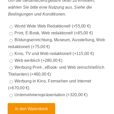
Um die Gesamtlizenzgebühr netto zu ermitteln,
wählen Sie bitte eine Nutzung aus. Siehe die
Bedingungen und Konditionen.
World Wide Web Redaktionell
(+
55,00
€
)
Print, E-Book, Web redaktionell
(+
85,00
€
)
Bildungseinrichtung, Museum, Ausstellung, Web
redaktionell
(+
75,00
€
)
Kino, TV und Web redaktionell
(+
115,00
€
)
Web werblich
(+
280,00
€
)
Werbung Print-, eBook- und Web (einschließlich
Titelseiten)
(+
460,00
€
)
Werbung in Kino, Fernsehen und Internet
(+
670,00
€
)
Unternehmenspräsentation
(+
320,00
€
)
In den Warenkorb