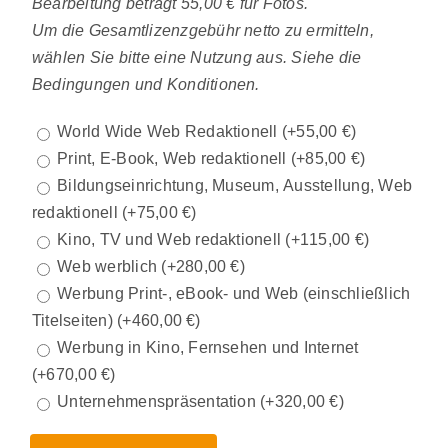
Bearbeitung beträgt 55,00 € für Fotos.
Um die Gesamtlizenzgebühr netto zu ermitteln,
wählen Sie bitte eine Nutzung aus. Siehe die
Bedingungen und Konditionen.
World Wide Web Redaktionell
(+
55,00
€
)
Print, E-Book, Web redaktionell
(+
85,00
€
)
Bildungseinrichtung, Museum, Ausstellung, Web
redaktionell
(+
75,00
€
)
Kino, TV und Web redaktionell
(+
115,00
€
)
Web werblich
(+
280,00
€
)
Werbung Print-, eBook- und Web (einschließlich
Titelseiten)
(+
460,00
€
)
Werbung in Kino, Fernsehen und Internet
(+
670,00
€
)
Unternehmenspräsentation
(+
320,00
€
)