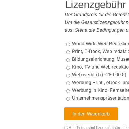
Lizenzgebühr
Der Grundpreis für die Bereits
Um die Gesamtlizenzgebühr net
aus. Siehe die Bedingungen u
World Wide Web Redaktio
Print, E-Book, Web redakti
Bildungseinrichtung, Muse
Kino, TV und Web redaktio
Web werblich
(+
280,00
€
)
Werbung Print-, eBook- und
Werbung in Kino, Fernsehe
Unternehmenspräsentatio
In den Warenkorb
ⓘ Alle Fotos sind lizenzpflichtig.
Liz