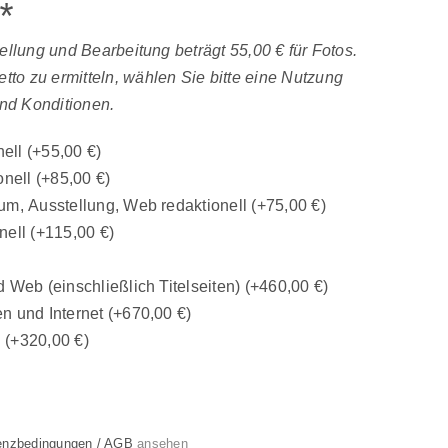
*
tellung und Bearbeitung beträgt 55,00 € für Fotos.
to zu ermitteln, wählen Sie bitte eine Nutzung
nd Konditionen.
nell
(+
55,00
€
)
onell
(+
85,00
€
)
um, Ausstellung, Web redaktionell
(+
75,00
€
)
nell
(+
115,00
€
)
 Web (einschließlich Titelseiten)
(+
460,00
€
)
n und Internet
(+
670,00
€
)
n
(+
320,00
€
)
enzbedingungen / AGB
ansehen