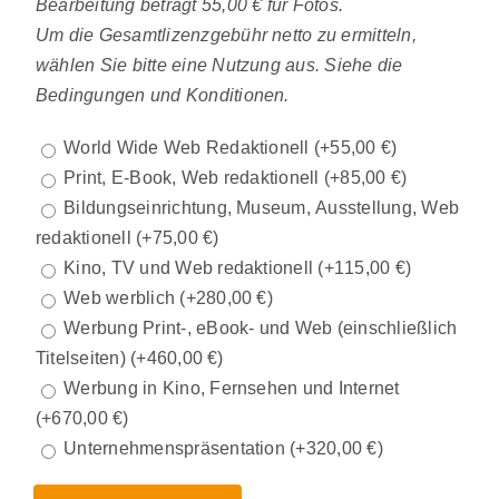
Bearbeitung beträgt 55,00 € für Fotos.
Um die Gesamtlizenzgebühr netto zu ermitteln,
wählen Sie bitte eine Nutzung aus. Siehe die
Bedingungen und Konditionen.
World Wide Web Redaktionell
(+
55,00
€
)
Print, E-Book, Web redaktionell
(+
85,00
€
)
Bildungseinrichtung, Museum, Ausstellung, Web
redaktionell
(+
75,00
€
)
Kino, TV und Web redaktionell
(+
115,00
€
)
Web werblich
(+
280,00
€
)
Werbung Print-, eBook- und Web (einschließlich
Titelseiten)
(+
460,00
€
)
Werbung in Kino, Fernsehen und Internet
(+
670,00
€
)
Unternehmenspräsentation
(+
320,00
€
)