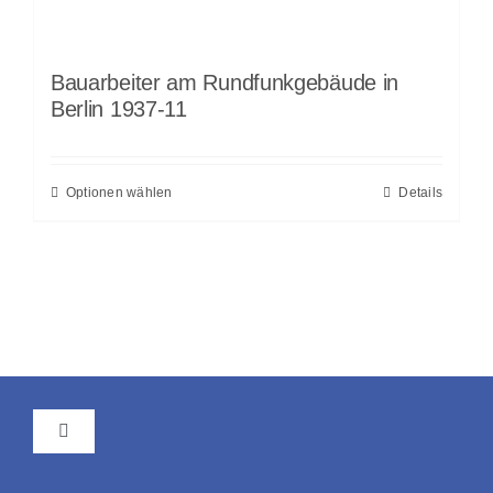
Bauarbeiter am Rundfunkgebäude in
Berlin 1937-11
Optionen wählen
Details
Toggle
Navigation
AGB