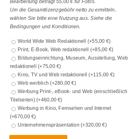
Bearbeitung beträgt 55,00 € für Fotos.
Um die Gesamtlizenzgebühr netto zu ermitteln,
wählen Sie bitte eine Nutzung aus. Siehe die
Bedingungen und Konditionen.
World Wide Web Redaktionell
(+
55,00
€
)
Print, E-Book, Web redaktionell
(+
85,00
€
)
Bildungseinrichtung, Museum, Ausstellung, Web
redaktionell
(+
75,00
€
)
Kino, TV und Web redaktionell
(+
115,00
€
)
Web werblich
(+
280,00
€
)
Werbung Print-, eBook- und Web (einschließlich
Titelseiten)
(+
460,00
€
)
Werbung in Kino, Fernsehen und Internet
(+
670,00
€
)
Unternehmenspräsentation
(+
320,00
€
)