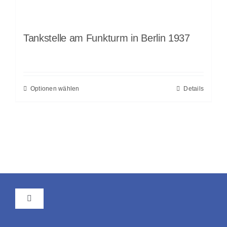
Tankstelle am Funkturm in Berlin 1937
Optionen wählen
Details
Toggle
Navigation
AGB