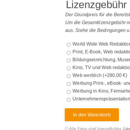
Lizenzgebühr
Der Grundpreis für die Bereits
Um die Gesamtlizenzgebühr net
aus. Siehe die Bedingungen u
World Wide Web Redaktio
Print, E-Book, Web redakti
Bildungseinrichtung, Muse
Kino, TV und Web redaktio
Web werblich
(+
280,00
€
)
Werbung Print-, eBook- und
Werbung in Kino, Fernsehe
Unternehmenspräsentatio
In den Warenkorb
ⓘ Alle Fotos sind lizenzpflichtig.
Liz