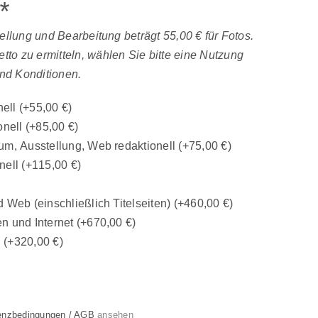
*
tellung und Bearbeitung beträgt 55,00 € für Fotos.
to zu ermitteln, wählen Sie bitte eine Nutzung
nd Konditionen.
nell
(+
55,00
€
)
onell
(+
85,00
€
)
um, Ausstellung, Web redaktionell
(+
75,00
€
)
nell
(+
115,00
€
)
 Web (einschließlich Titelseiten)
(+
460,00
€
)
n und Internet
(+
670,00
€
)
n
(+
320,00
€
)
enzbedingungen / AGB
ansehen