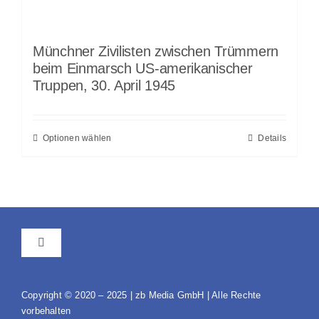
Münchner Zivilisten zwischen Trümmern
beim Einmarsch US-amerikanischer
Truppen, 30. April 1945
Optionen wählen
Details
Toggle
Navigation
AGB
Copyright © 2020 – 2025 | zb Media GmbH | Alle Rechte
vorbehalten