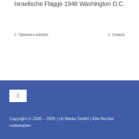
Israelische Flagge 1948 Washington D.C.
Optionen wählen
Details
Toggle
Navigation
AGB
Copyright © 2020 – 2025 | zb Media GmbH | Alle Rechte
vorbehalten
Impressum / Datenschutz