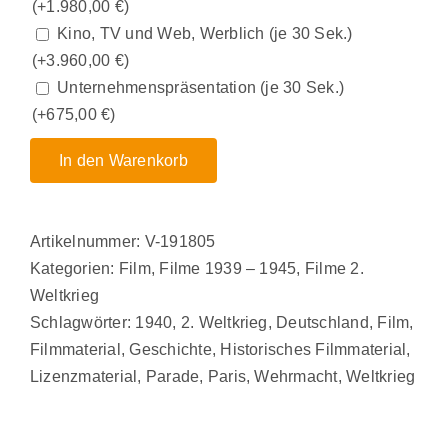
(+
1.980,00
€
)
Kino, TV und Web, Werblich (je 30 Sek.)
(+
3.960,00
€
)
Unternehmenspräsentation (je 30 Sek.)
(+
675,00
€
)
In den Warenkorb
Artikelnummer:
V-191805
Kategorien:
Film
,
Filme 1939 – 1945
,
Filme 2.
Weltkrieg
Schlagwörter:
1940
,
2. Weltkrieg
,
Deutschland
,
Film
,
Filmmaterial
,
Geschichte
,
Historisches Filmmaterial
,
Lizenzmaterial
,
Parade
,
Paris
,
Wehrmacht
,
Weltkrieg