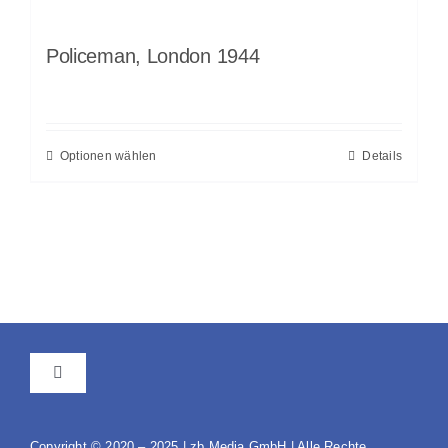
Policeman, London 1944
Optionen wählen
Details
Toggle
Navigation
AGB
Copyright © 2020 – 2025 | zb Media GmbH | Alle Rechte