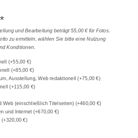
*
tellung und Bearbeitung beträgt 55,00 € für Fotos.
to zu ermitteln, wählen Sie bitte eine Nutzung
nd Konditionen.
nell
(+
55,00
€
)
onell
(+
85,00
€
)
um, Ausstellung, Web redaktionell
(+
75,00
€
)
nell
(+
115,00
€
)
 Web (einschließlich Titelseiten)
(+
460,00
€
)
n und Internet
(+
670,00
€
)
n
(+
320,00
€
)