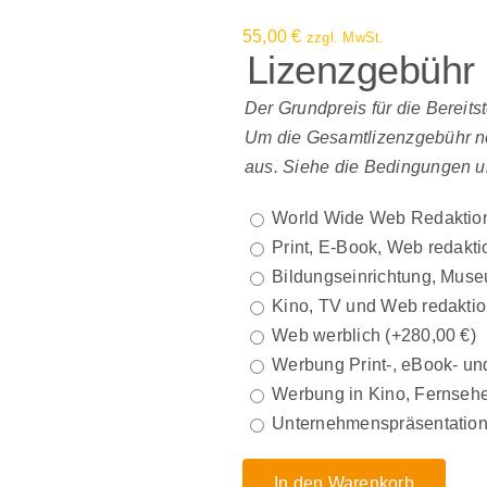
55,00
€
zzgl. MwSt.
Lizenzgebühr
Der Grundpreis für die Bereits
Um die Gesamtlizenzgebühr net
aus. Siehe die Bedingungen u
World Wide Web Redaktio
Print, E-Book, Web redakti
Bildungseinrichtung, Muse
Kino, TV und Web redaktio
Web werblich
(+
280,00
€
)
Werbung Print-, eBook- und
Werbung in Kino, Fernsehe
Unternehmenspräsentatio
In den Warenkorb