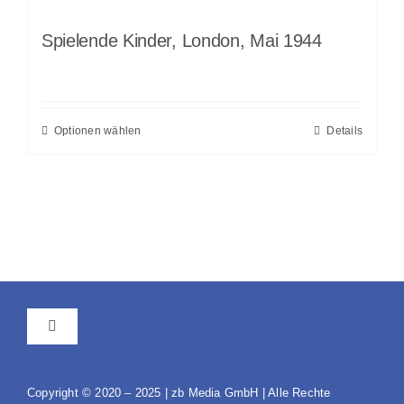
Spielende Kinder, London, Mai 1944
Optionen wählen
Details
Toggle
Navigation
AGB
Copyright © 2020 – 2025 | zb Media GmbH | Alle Rechte