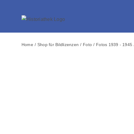
Skip
to
content
Home
Shop für Bildlizenzen
Foto
Fotos 1939 - 1945