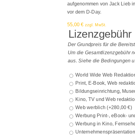
aufgenommen von Jack Lieb im
vor dem D-Day.
55,00
€
zzgl. MwSt.
Lizenzgebühr
Der Grundpreis für die Bereits
Um die Gesamtlizenzgebühr net
aus. Siehe die Bedingungen u
World Wide Web Redaktio
Print, E-Book, Web redakti
Bildungseinrichtung, Muse
Kino, TV und Web redaktio
Web werblich
(+
280,00
€
)
Werbung Print-, eBook- und
Werbung in Kino, Fernsehe
Unternehmenspräsentatio